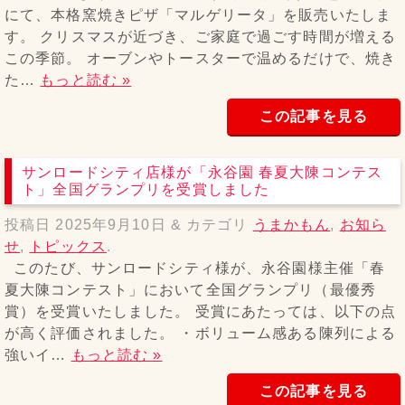
にて、本格窯焼きピザ「マルゲリータ」を販売いたしま
す。 クリスマスが近づき、ご家庭で過ごす時間が増える
この季節。 オーブンやトースターで温めるだけで、焼き
た…
もっと読む »
この記事を見る
サンロードシティ店様が「永谷園 春夏大陳コンテス
ト」全国グランプリを受賞しました
投稿日
2025年9月10日
&
カテゴリ
うまかもん
,
お知ら
せ
,
トピックス
.
このたび、サンロードシティ様が、永谷園様主催「春
夏大陳コンテスト」において全国グランプリ（最優秀
賞）を受賞いたしました。 受賞にあたっては、以下の点
が高く評価されました。 ・ボリューム感ある陳列による
強いイ…
もっと読む »
この記事を見る