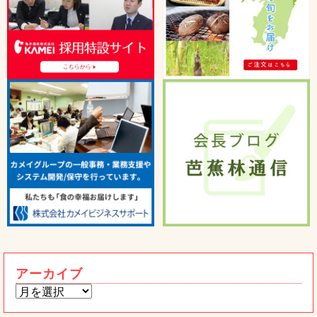
うまかもん
桃屋と共同開発！国産豚肉の本格豚キム
トピックス
チ！！
2026年03月24日
宮崎県の「株式会社餃子の馬渡」の冷凍
餃子を紹介します！
2026年02月4日
うまかもん
熊本限定 ワンピースコラボ太平燕発売
トピックス
です！
2026年01月15日
【重要】当社代表・社員を装った「なり
すましメール」にご注意ください
アーカイブ
2026年01月6日
うまかもん
惣菜売場から、本格ピザが新登場！