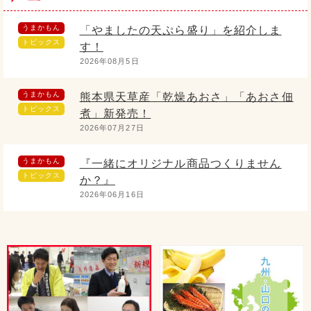
うまかもん
「やましたの天ぷら盛り」を紹介しま
トピックス
す！
2026年08月5日
うまかもん
熊本県天草産「乾燥あおさ」「あおさ佃
トピックス
煮」新発売！
2026年07月27日
うまかもん
『一緒にオリジナル商品つくりません
トピックス
か？』
2026年06月16日
うまかもん
5/1より発売開始！ 過去最高作ができ
トピックス
ました！
2026年05月2日
うまかもん
たべる辣油木耳ご紹介
トピックス
2026年04月15日