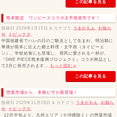
この記事を見る
熊本限定 ワンピースコラボ太平燕発売です！
投稿日
2026年1月15日
&
カテゴリ
うまかもん
,
お知ら
せ
,
トピックス
.
中国福建省でハレの日のご馳走として生まれ、明治期に
華僑が熊本に伝えた郷土料理・太平燕（タイピーエ
ン）。学校給食にも登場し、県民に愛される一杯が、
『ONE PIECE熊本復興プロジェクト』コラボ商品とし
て2月に発売されます…
もっと読む »
この記事を見る
惣菜売場から、本格ピザが新登場！
投稿日
2025年11月28日
&
カテゴリ
うまかもん
,
お知ら
せ
,
トピックス
.
12月中旬より、九州エリア（※沖縄除く）の惣菜売場