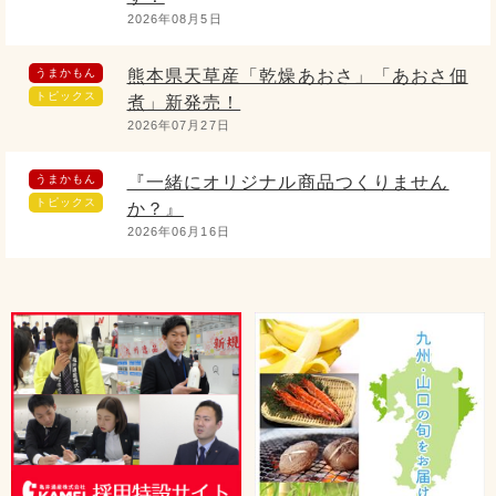
2026年08月5日
うまかもん
熊本県天草産「乾燥あおさ」「あおさ佃
トピックス
煮」新発売！
2026年07月27日
うまかもん
『一緒にオリジナル商品つくりません
トピックス
か？』
2026年06月16日
うまかもん
5/1より発売開始！ 過去最高作ができ
トピックス
ました！
2026年05月2日
うまかもん
たべる辣油木耳ご紹介
トピックス
2026年04月15日
うまかもん
桃屋と共同開発！国産豚肉の本格豚キム
トピックス