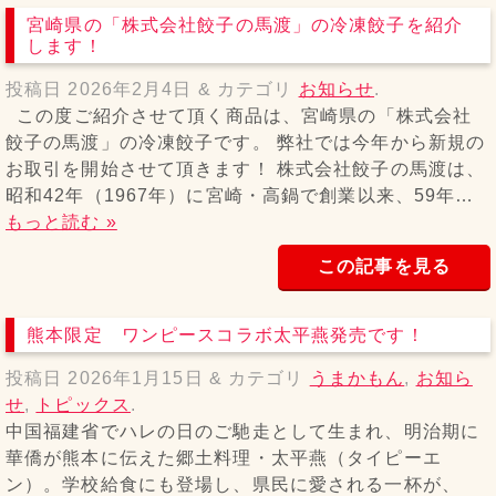
宮崎県の「株式会社餃子の馬渡」の冷凍餃子を紹介
します！
投稿日
2026年2月4日
&
カテゴリ
お知らせ
.
この度ご紹介させて頂く商品は、宮崎県の「株式会社
餃子の馬渡」の冷凍餃子です。 弊社では今年から新規の
お取引を開始させて頂きます！ 株式会社餃子の馬渡は、
昭和42年（1967年）に宮崎・高鍋で創業以来、59年…
もっと読む »
この記事を見る
熊本限定 ワンピースコラボ太平燕発売です！
投稿日
2026年1月15日
&
カテゴリ
うまかもん
,
お知ら
せ
,
トピックス
.
中国福建省でハレの日のご馳走として生まれ、明治期に
華僑が熊本に伝えた郷土料理・太平燕（タイピーエ
ン）。学校給食にも登場し、県民に愛される一杯が、