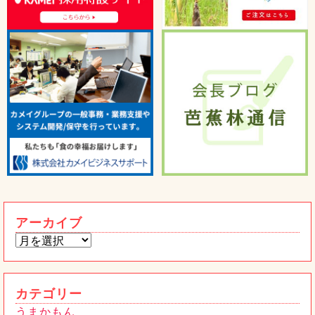
チ！！
2026年03月24日
宮崎県の「株式会社餃子の馬渡」の冷凍
餃子を紹介します！
2026年02月4日
うまかもん
熊本限定 ワンピースコラボ太平燕発売
トピックス
です！
2026年01月15日
【重要】当社代表・社員を装った「なり
すましメール」にご注意ください
アーカイブ
2026年01月6日
うまかもん
惣菜売場から、本格ピザが新登場！
トピックス
2025年11月28日
カテゴリー
うまかもん