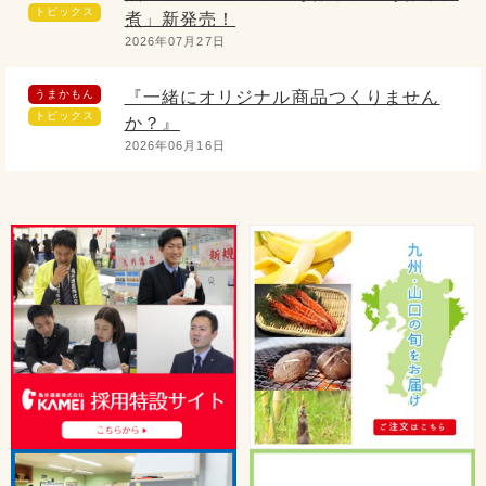
トピックス
煮」新発売！
2026年07月27日
うまかもん
『一緒にオリジナル商品つくりません
トピックス
か？』
2026年06月16日
うまかもん
5/1より発売開始！ 過去最高作ができ
トピックス
ました！
2026年05月2日
うまかもん
たべる辣油木耳ご紹介
トピックス
2026年04月15日
うまかもん
桃屋と共同開発！国産豚肉の本格豚キム
トピックス
チ！！
2026年03月24日