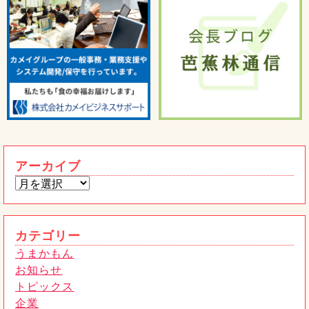
宮崎県の「株式会社餃子の馬渡」の冷凍
餃子を紹介します！
2026年02月4日
うまかもん
熊本限定 ワンピースコラボ太平燕発売
トピックス
です！
2026年01月15日
【重要】当社代表・社員を装った「なり
すましメール」にご注意ください
アーカイブ
2026年01月6日
うまかもん
惣菜売場から、本格ピザが新登場！
トピックス
2025年11月28日
カテゴリー
うまかもん
お知らせ
トピックス
企業