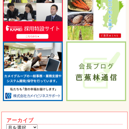
トピックス
ました！
2026年05月2日
うまかもん
たべる辣油木耳ご紹介
トピックス
2026年04月15日
うまかもん
桃屋と共同開発！国産豚肉の本格豚キム
トピックス
チ！！
2026年03月24日
宮崎県の「株式会社餃子の馬渡」の冷凍
餃子を紹介します！
2026年02月4日
うまかもん
熊本限定 ワンピースコラボ太平燕発売
トピックス
です！
2026年01月15日
アーカイブ
【重要】当社代表・社員を装った「なり