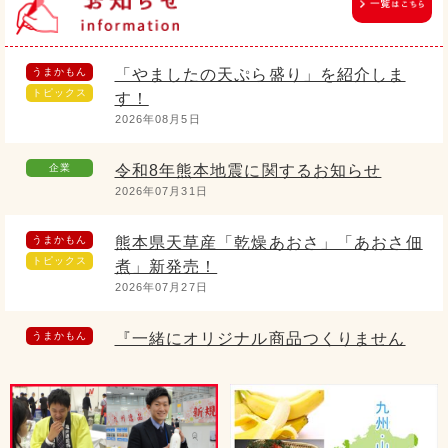
うまかもん
「やましたの天ぷら盛り」を紹介しま
トピックス
す！
2026年08月5日
企業
令和8年熊本地震に関するお知らせ
2026年07月31日
うまかもん
熊本県天草産「乾燥あおさ」「あおさ佃
トピックス
煮」新発売！
2026年07月27日
うまかもん
『一緒にオリジナル商品つくりません
トピックス
か？』
2026年06月16日
うまかもん
5/1より発売開始！ 過去最高作ができ