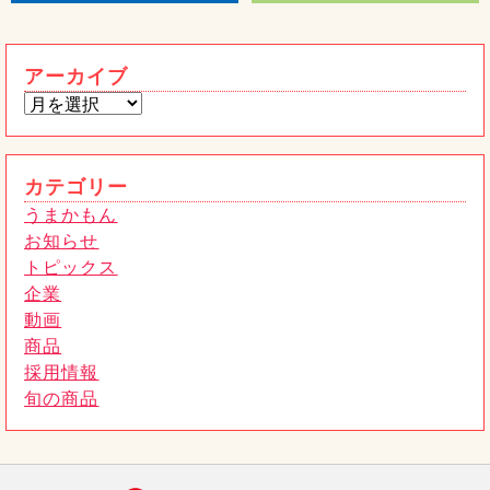
【重要】当社代表・社員を装った「なり
すましメール」にご注意ください
アーカイブ
2026年01月6日
うまかもん
惣菜売場から、本格ピザが新登場！
トピックス
2025年11月28日
カテゴリー
うまかもん
お知らせ
トピックス
企業
動画
商品
採用情報
旬の商品