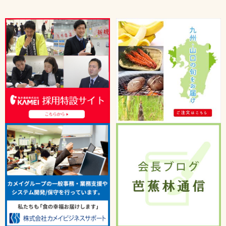
うまかもん
5/1より発売開始！ 過去最高作ができ
トピックス
ました！
2026年05月2日
うまかもん
たべる辣油木耳ご紹介
トピックス
2026年04月15日
うまかもん
桃屋と共同開発！国産豚肉の本格豚キム
トピックス
チ！！
2026年03月24日
宮崎県の「株式会社餃子の馬渡」の冷凍
餃子を紹介します！
2026年02月4日
うまかもん
熊本限定 ワンピースコラボ太平燕発売
トピックス
です！
2026年01月15日