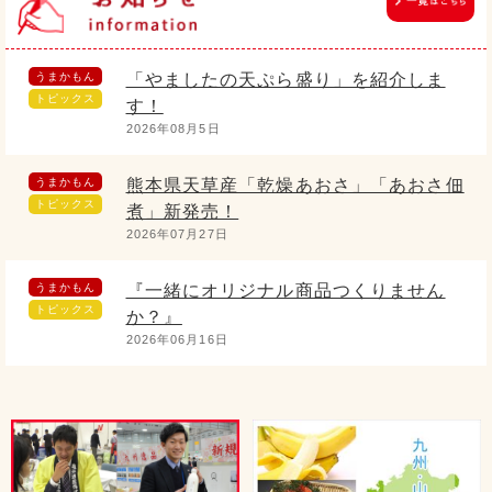
うまかもん
「やましたの天ぷら盛り」を紹介しま
トピックス
す！
2026年08月5日
うまかもん
熊本県天草産「乾燥あおさ」「あおさ佃
トピックス
煮」新発売！
2026年07月27日
うまかもん
『一緒にオリジナル商品つくりません
トピックス
か？』
2026年06月16日
うまかもん
5/1より発売開始！ 過去最高作ができ
トピックス
ました！
2026年05月2日