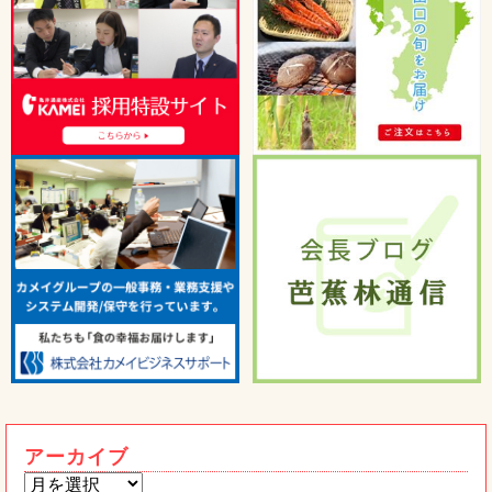
うまかもん
たべる辣油木耳ご紹介
トピックス
2026年04月15日
うまかもん
桃屋と共同開発！国産豚肉の本格豚キム
トピックス
チ！！
2026年03月24日
宮崎県の「株式会社餃子の馬渡」の冷凍
餃子を紹介します！
2026年02月4日
うまかもん
熊本限定 ワンピースコラボ太平燕発売
トピックス
です！
2026年01月15日
【重要】当社代表・社員を装った「なり
すましメール」にご注意ください
アーカイブ
2026年01月6日