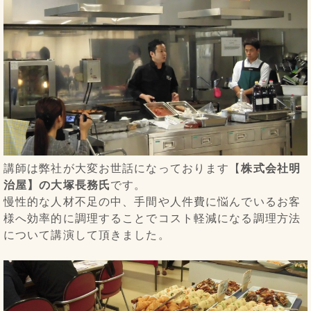
講師は弊社が大変お世話になっております【
株式会社明
治屋】の大塚長務氏
です。
慢性的な人材不足の中、手間や人件費に悩んでいるお客
様へ効率的に調理することでコスト軽減になる調理方法
について講演して頂きました。