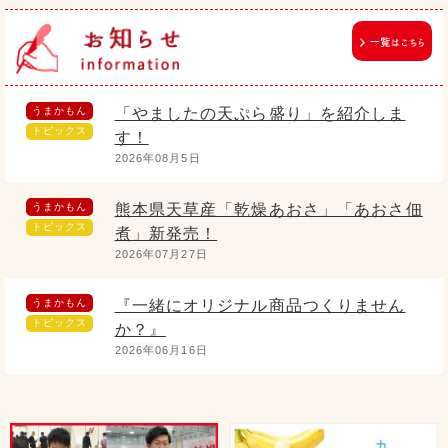
うまかもん
「やましたの天ぷら盛り」を紹介しま
トピックス
す！
2026年08月5日
うまかもん
熊本県天草産「乾燥あおさ」「あおさ佃
トピックス
煮」新発売！
2026年07月27日
うまかもん
『一緒にオリジナル商品つくりません
トピックス
か？』
2026年06月16日
うまかもん
5/1より発売開始！ 過去最高作ができ
トピックス
ました！
2026年05月2日