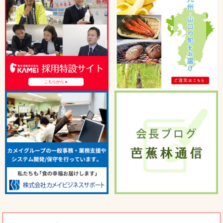
うまかもん
たべる辣油木耳ご紹介
トピックス
2026年04月15日
うまかもん
桃屋と共同開発！国産豚肉の本格豚キム
トピックス
チ！！
2026年03月24日
宮崎県の「株式会社餃子の馬渡」の冷凍
餃子を紹介します！
2026年02月4日
うまかもん
熊本限定 ワンピースコラボ太平燕発売
トピックス
です！
2026年01月15日
【重要】当社代表・社員を装った「なり
すましメール」にご注意ください